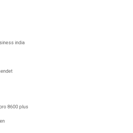
usiness india
sendet
 pro 8600 plus
ren