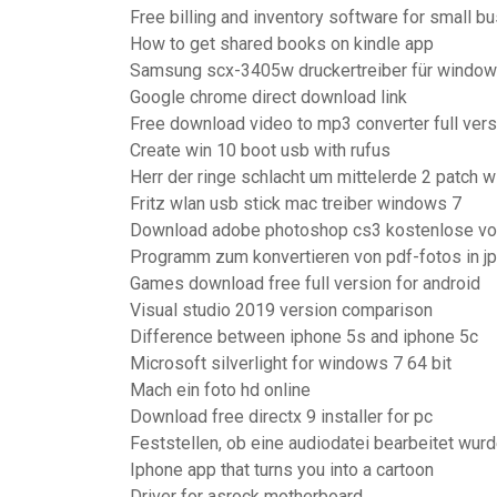
Free billing and inventory software for small b
How to get shared books on kindle app
Samsung scx-3405w druckertreiber für window
Google chrome direct download link
Free download video to mp3 converter full ver
Create win 10 boot usb with rufus
Herr der ringe schlacht um mittelerde 2 patch 
Fritz wlan usb stick mac treiber windows 7
Download adobe photoshop cs3 kostenlose vol
Programm zum konvertieren von pdf-fotos in j
Games download free full version for android
Visual studio 2019 version comparison
Difference between iphone 5s and iphone 5c
Microsoft silverlight for windows 7 64 bit
Mach ein foto hd online
Download free directx 9 installer for pc
Feststellen, ob eine audiodatei bearbeitet wur
Iphone app that turns you into a cartoon
Driver for asrock motherboard