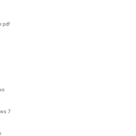
e pdf
ows
ows 7
n