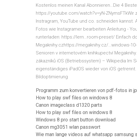
Kostenlos meinen Kanal Abonnieren…Die 4 Beste
https://youtube.com/watch?v=yN-ZNymsFTkWir ze
Instragram, YouTube und co. schneiden kannst. Al
Fotos wie Instagramer bearbeiten Anleitung - Yo
runterladen: https://lern…room-preset/ Einfach d
Megaknihy.czhttps://megaknihy.cz/…windows-10-f
Senioren v internetovém knihkupectví Megaknihy.
zákazníků iOS (Betriebssystem) – Wikipedia Im S
eigenständiges iPadOS wieder von iOS getrennt
Bildoptimierung
Programm zum konvertieren von pdf-fotos in j
How to play swf files on windows 8
Canon imageclass d1320 parts
How to play swf files on windows 8
Windows 8 pro start button download
Canon mg3051 wlan passwort
Wie man lange videos auf whatsapp samsung 