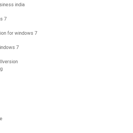
usiness india
s 7
sion for windows 7
windows 7
lversion
pg
de