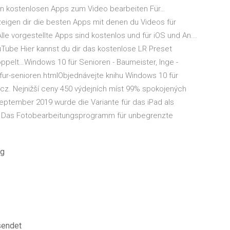
n kostenlosen Apps zum Video bearbeiten Für…
igen dir die besten Apps mit denen du Videos für
le vorgestellte Apps sind kostenlos und für iOS und An...
uTube Hier kannst du dir das kostenlose LR Preset
oppelt…Windows 10 für Senioren - Baumeister, Inge -
ur-senioren.htmlObjednávejte knihu Windows 10 für
cz. Nejnižší ceny 450 výdejních míst 99% spokojených
eptember 2019 wurde die Variante für das iPad als
. Das Fotobearbeitungsprogramm für unbegrenzte
pg
sendet