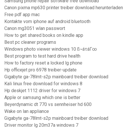
Samsung phone repair software free download
Canon pixma mp630 printer treiber download herunterladen
Free pdf app mac
Kontakte vom iphone auf android bluetooth
Canon mg3051 wlan passwort
How to get shared books on kindle app
Best pc cleaner programs
Windows photo viewer windows 10 ß¬áτáΓ∞
Best program to test hard drive health
How to factory reset a locked lg phone
Hp officejet pro 6978 treiber-update
Gigabyte ga-78lmt-s2p mainboard treiber download
Kali linux free download for windows 8
Hp deskjet 1112 driver for windows 7
Apple or samsung which one is better
Beyerdynamic dt 770 vs sennheiser hd 600
Wake on lan appliance
Gigabyte ga-78lmt-s2p mainboard treiber download
Driver monitor lg 20m37a windows 7