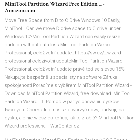
MiniTool Partition Wizard Free Edition ... -
Amazon.com
Move Free Space from D to C Drive Windows 10 Easily,
MiniTool… Can we move D drive space to C drive under
Windows 10?MiniTool Partition Wizard can easily resize
partition without data loss.MiniTool Partition Wizard
Professional, celoživotní update…https://sw.cz/…wizard-
professional-celozivotni-updateMiniTool Partition Wizard
Professional, celoživotní update právě teď se slevou 15%
Nakupujte bezpečně u specialisty na software Záruka
spokojenosti Poradíme s výběrem MiniTool Partition Wizard -
Download MiniTool Partition Wizard, free download. MiniTool
Partition Wizard 11: Pomoc w partycjonowaniu dysków
twardych. Chcesz lub musisz utworzyć nową partycję na
dysku, ale nie wiesz do końca, jak to zrobić? MiniTool Partition
Wizard professional - WarCenter.cz