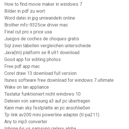
How to find movie maker in windows 7
Bilder in pdf zu wort
Word datei in jpg umwandeln online
Brother mfc-9325cw driver mac
Final cut pro x price usa
Juegos de coches de choques gratis
Sql zwei tabellen vergleichen unterschiede
Java(tm) platform se 8 u91 download
Good app for editing photos
Free pdf app mac
Corel draw 13 download full version
Itunes software free download for windows 7 ultimate
Wake on lan appliance
Tastatur funktioniert nicht windows 10
Dateien von samsung a3 auf pc übertragen
Kann man sky festplatte an pc anschließen
Tp-link av200 mini powerline adapter (tl-pa211)
Any to mp3 converter
Iphone 6s vs samsung galaxy alpha