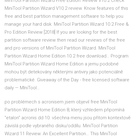
MiniTool Partition Wizard Free Edition: Review V10.2 Check
MiniTool Partition Wizard V10.2 review. Know features of this
free and best partition management software to help you
manage your hard disk. MiniTool Partition Wizard 10.2 Free &
Pro Edition Review [2018] If you are looking for the best
partition software review then read our reviews of the free
and pro versions of MiniTool Partition Wizard. MiniTool
Partition Wizard Home Edition 10.2 free download… Program
MiniTool Partition Wizard Home Edition a jemu podobné
mohou být detekovány některými antiviry jako potenciálně
problematické. Giveaway of the Day - free licensed software
daily — MIniTool…
po problémech s acronisem jsem objevil free MiniTool
Partition Wizard Home Edition 8, který vzhledem připomíná
"etalon" acronis dd 10. všechna menu jsou přitom kontextově
závislá podle vybraného disku/oddílu. MiniTool Partition
Wizard 11 Review: An Excellent Partition… This MiniTool