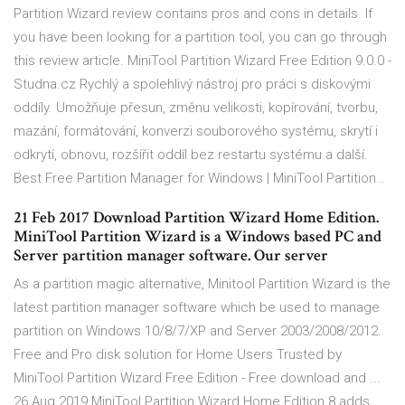
Partition Wizard review contains pros and cons in details. If
you have been looking for a partition tool, you can go through
this review article. MiniTool Partition Wizard Free Edition 9.0.0 -
Studna.cz Rychlý a spolehlivý nástroj pro práci s diskovými
oddíly. Umožňuje přesun, změnu velikosti, kopírování, tvorbu,
mazání, formátování, konverzi souborového systému, skrytí i
odkrytí, obnovu, rozšířit oddíl bez restartu systému a další.
Best Free Partition Manager for Windows | MiniTool Partition…
21 Feb 2017 Download Partition Wizard Home Edition.
MiniTool Partition Wizard is a Windows based PC and
Server partition manager software. Our server
As a partition magic alternative, Minitool Partition Wizard is the
latest partition manager software which be used to manage
partition on Windows 10/8/7/XP and Server 2003/2008/2012.
Free and Pro disk solution for Home Users Trusted by
MiniTool Partition Wizard Free Edition - Free download and ...
26 Aug 2019 MiniTool Partition Wizard Home Edition 8 adds