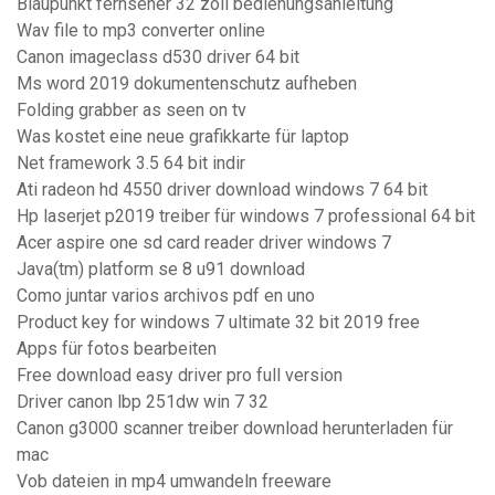
Blaupunkt fernseher 32 zoll bedienungsanleitung
Wav file to mp3 converter online
Canon imageclass d530 driver 64 bit
Ms word 2019 dokumentenschutz aufheben
Folding grabber as seen on tv
Was kostet eine neue grafikkarte für laptop
Net framework 3.5 64 bit indir
Ati radeon hd 4550 driver download windows 7 64 bit
Hp laserjet p2019 treiber für windows 7 professional 64 bit
Acer aspire one sd card reader driver windows 7
Java(tm) platform se 8 u91 download
Como juntar varios archivos pdf en uno
Product key for windows 7 ultimate 32 bit 2019 free
Apps für fotos bearbeiten
Free download easy driver pro full version
Driver canon lbp 251dw win 7 32
Canon g3000 scanner treiber download herunterladen für
mac
Vob dateien in mp4 umwandeln freeware